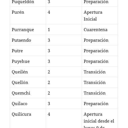
Puqueldón
3
Preparación
Purén
4
Apertura
Inicial
Purranque
1
Cuarentena
Putaendo
3
Preparación
Putre
3
Preparación
Puyehue
3
Preparación
Queilén
2
Transición
Quellón
2
Transición
Quemchi
2
Transición
Quilaco
3
Preparación
Quilicura
4
Apertura
inicial desde el
lunes 9 de