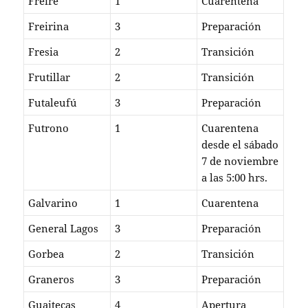
Freire
1
Cuarentena
Freirina
3
Preparación
Fresia
2
Transición
Frutillar
2
Transición
Futaleufú
3
Preparación
Futrono
1
Cuarentena
desde el sábado
7 de noviembre
a las 5:00 hrs.
Galvarino
1
Cuarentena
General Lagos
3
Preparación
Gorbea
2
Transición
Graneros
3
Preparación
Guaitecas
4
Apertura