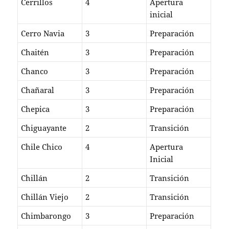
Cerrillos
4
Apertura
inicial
Cerro Navia
3
Preparación
Chaitén
3
Preparación
Chanco
3
Preparación
Chañaral
3
Preparación
Chepica
3
Preparación
Chiguayante
2
Transición
Chile Chico
4
Apertura
Inicial
Chillán
2
Transición
Chillán Viejo
2
Transición
Chimbarongo
3
Preparación