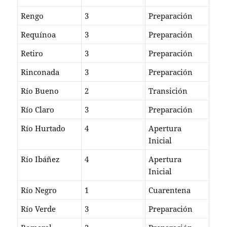
Rengo
3
Preparación
Requínoa
3
Preparación
Retiro
3
Preparación
Rinconada
3
Preparación
Río Bueno
2
Transición
Río Claro
3
Preparación
Río Hurtado
4
Apertura
Inicial
Río Ibáñez
4
Apertura
Inicial
Río Negro
1
Cuarentena
Río Verde
3
Preparación