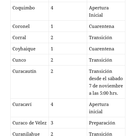
Coquimbo
4
Apertura
Inicial
Coronel
1
Cuarentena
Corral
2
Transición
Coyhaique
1
Cuarentena
Cunco
2
Transición
Curacautín
2
Transición
desde el sábado
7 de noviembre
a las 5:00 hrs.
Curacaví
4
Apertura
inicial
Curaco de Vélez
3
Preparación
Curanilahue
2
Transición