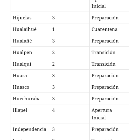
Inicial
Hijuelas
3
Preparación
Hualaihué
1
Cuarentena
Hualañé
3
Preparación
Hualpén
2
Transición
Hualqui
2
Transición
Huara
3
Preparación
Huasco
3
Preparación
Huechuraba
3
Preparación
Illapel
4
Apertura
Inicial
Independencia
3
Preparación