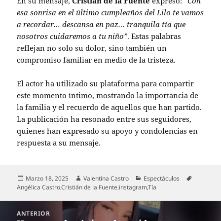
En su mensaje,
Cristián de la Fuente
expresó:
“Con
esa sonrisa en el último cumpleaños del Lilo te vamos
a recordar… descansa en paz… tranquila tía que
nosotros cuidaremos a tu niño”
. Estas palabras
reflejan no solo su dolor, sino también un
compromiso familiar en medio de la tristeza.
El actor ha utilizado su plataforma para compartir
este momento íntimo, mostrando la importancia de
la familia y el recuerdo de aquellos que han partido.
La publicación ha resonado entre sus seguidores,
quienes han expresado su apoyo y condolencias en
respuesta a su mensaje.
Publicado
Autor
Categorías
Etiquetas
Marzo 18, 2025
Valentina Castro
Espectáculos
el
Angélica Castro
,
Cristián de la Fuente
,
instagram
,
Tía
Navegación
ANTERIOR
de