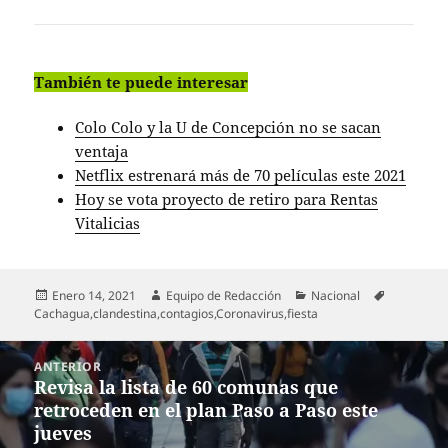
También te puede interesar
Colo Colo y la U de Concepción no se sacan
ventaja
Netflix estrenará más de 70 películas este 2021
Hoy se vota proyecto de retiro para Rentas
Vitalicias
Publicado
Autor
Categorías
Etiquetas
Enero 14, 2021
Equipo de Redacción
Nacional
el
Cachagua
,
clandestina
,
contagios
,
Coronavirus
,
fiesta
Navegación
ANTERIOR
de
Revisa la lista de 60 comunas que
Entrada
entradas
retroceden en el plan Paso a Paso este
anterior:
jueves