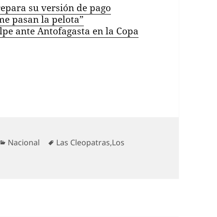
epara su versión de pago
me pasan la pelota”
lpe ante Antofagasta en la Copa
Categorías
Etiquetas
Nacional
Las Cleopatras
,
Los