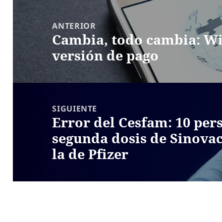
Navegación
de
ANTERIOR
Cambia, todo cambia: Wi
entradas
Entrada
versión de pago
anterior:
SIGUIENTE
Error del Cesfam: 10 per
Entrada
segunda dosis de Sinovac
siguiente:
la de Pfizer