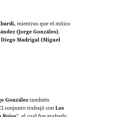
bardi,
mientras que el mítico
ández (Jorge Gonzáles)
,
y
Diego Madrigal (Miguel
ge Gonzáles
también
El conjunto trabajó con
Los
 Rojos
”, el cual fue grabado