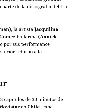
 parte de la discografía del trío
dman)
, la artista
Jacquiline
a Gomez
bailarina
(Annick
o por sus performance
terior retorno a la
ar
8 capítulos de 30 minutos de
Movistar
en
Chile,
cabe