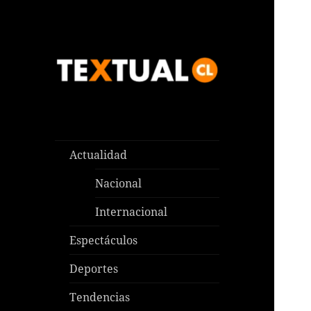
Las noticias que pasan aquí y
TEXTUAL
en todas partes
Actualidad
Nacional
Internacional
Espectáculos
Deportes
Tendencias