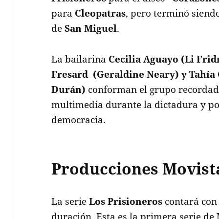
para
Cleopatras
, pero terminó siendo
de
San Miguel
.
La bailarina
Cecilia Aguayo
(Li Fri
Fresard (Geraldine Neary) y Tahí
Durán)
conforman el grupo recordad
multimedia durante la dictadura y pos
democracia.
Producciones Movist
La serie
Los Prisioneros
contará con 
duración. Esta es la primera serie de