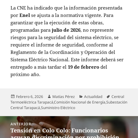
La CNE ha indicado que la información presentada
por
Enel
se ajusta a la normativa vigente. Para
garantizar que la ejecución de estas obras,
programadas para
julio de 2026
, no represente
riesgos para la seguridad del sistema eléctrico, se
requiere el informe de seguridad, conforme al
Reglamento de la Coordinación y Operación del
Sistema Eléctrico Nacional. Este informe deberá ser
entregado a más tardar el
19 de febrero
del
próximo año.
Publicado
Autor
Categorías
Etiquetas
Febrero 6, 2026
Matías Pérez
Actualidad
Central
el
Termoeléctrica Tarapacá
,
Comisión Nacional de Energía
,
Subestación
Central Tarapacá
,
Suministro Eléctrico
Navegación
ANTERIOR
de
Tensión en Colo Colo: Funcionarios
Entrada
entradas
acusan discriminación por prohibición
anterior: