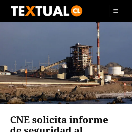
MENÚ
TEXTUAL
Y
WIDGETS
CNE solicita informe
de seguridad al