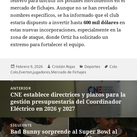
febrero para discutir los posibles movimientos en el
mercado de fichajes. Aunque no se han revelado
nombres específicos, se ha informado que el club
estaría dispuesto a invertir hasta
600 mil dólares
en
estas nuevas incorporaciones, especialmente en la
zona de ataque, donde Ortiz ha solicitado un
extremo para fortalecer el equipo.
Publicado
Autor
Categorías
Etiquetas
Febrero 9, 2026
Cristián Rojas
Deportes
Colo
el
Colo
,
Everton
,
jugadores
,
Mercado de Fichajes
Navegación
ANTERIOR
de
CNE establece directrices y plazos para la
Entrada
entradas
gestión presupuestaria del Coordinador
anterior:
Eléctrico en 2026 y 2027
SIGUIENTE
Bad Bunny sorprende al Super Bowl al
Entrada