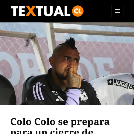
MENÚ
TEXTUAL
Y
WIDGETS
Colo Colo se prepara
para un cierre de