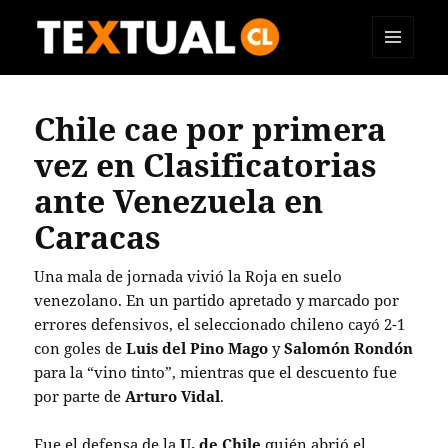
MENÚ
TEXTUAL
Y
WIDGETS
Chile cae por primera
vez en Clasificatorias
ante Venezuela en
Caracas
Una mala de jornada vivió la Roja en suelo
venezolano. En un partido apretado y marcado por
errores defensivos, el seleccionado chileno cayó 2-1
con goles de
Luis del Pino Mago
y
Salomón Rondón
para la “vino tinto”, mientras que el descuento fue
por parte de
Arturo Vidal
.
Fue el defensa de la
U. de Chile
quién abrió el