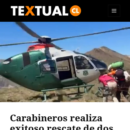
MENÚ
TEXTUAL
Y
WIDGETS
Carabineros realiza
exitoso rescate de dos