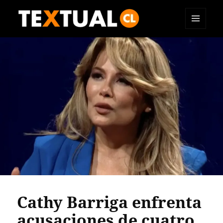
MENÚ
TEXTUAL
Y
WIDGETS
Cathy Barriga enfrenta
acusaciones de cuatro