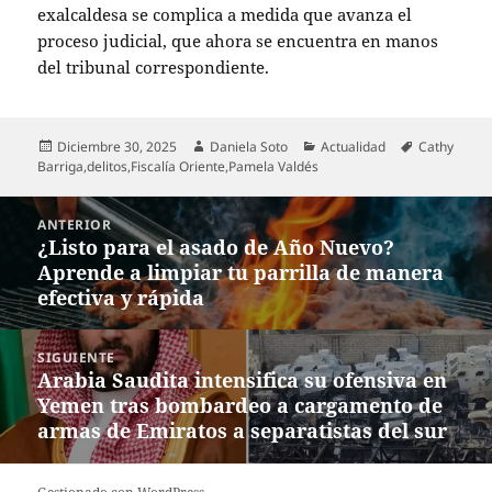
exalcaldesa se complica a medida que avanza el
proceso judicial, que ahora se encuentra en manos
del tribunal correspondiente.
Publicado
Autor
Categorías
Etiquetas
Diciembre 30, 2025
Daniela Soto
Actualidad
Cathy
el
Barriga
,
delitos
,
Fiscalía Oriente
,
Pamela Valdés
Navegación
ANTERIOR
de
¿Listo para el asado de Año Nuevo?
Entrada
entradas
Aprende a limpiar tu parrilla de manera
anterior:
efectiva y rápida
SIGUIENTE
Arabia Saudita intensifica su ofensiva en
Entrada
Yemen tras bombardeo a cargamento de
siguiente:
armas de Emiratos a separatistas del sur