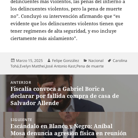
delincuentes más violentos, las penas del infierno a
los delincuentes violentos, pero la pena de muerte
no”. Concluyó su intervención afirmando que “es
evidente que los delincuentes violentos tienen que
tener regímenes de alta seguridad, y eso incluye
ciertamente más aislamiento”.
Publicado
Autor
Categorías
Etiquetas
Marzo 15, 2025
Felipe González
Nacional
Carolina
el
Tohá
,
Evelyn Matthei
,
José Antonio Kast
,
Pena de muerte
Navegación
ANTERIOR
de
Fiscalía convoca a Gabriel Boric a
Entrada
entradas
declarar por fallida compra de casa de
anterior:
Salvador Allende
SIGUIENTE
Escándalo en Blanco y Negro: Aníbal
Entrada
Mosa denuncia agresión física en reunión
siguiente: