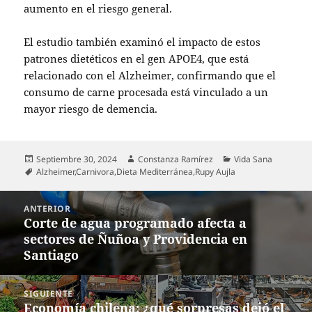
aumento en el riesgo general.
El estudio también examinó el impacto de estos
patrones dietéticos en el gen APOE4, que está
relacionado con el Alzheimer, confirmando que el
consumo de carne procesada está vinculado a un
mayor riesgo de demencia.
Publicado
Autor
Categorías
Septiembre 30, 2024
Constanza Ramírez
Vida Sana
el
Etiquetas
Alzheimer
,
Carnivora
,
Dieta Mediterránea
,
Rupy Aujla
Navegación
ANTERIOR
de
Corte de agua programado afecta a
Entrada
entradas
sectores de Ñuñoa y Providencia en
anterior:
Santiago
SIGUIENTE
Economía chilena: ¿qué sorpresas dejó el
Entrada