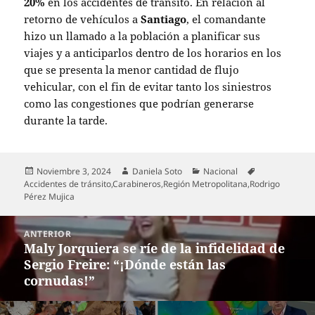
20%
en los accidentes de tránsito. En relación al
retorno de vehículos a
Santiago
, el comandante
hizo un llamado a la población a planificar sus
viajes y a anticiparlos dentro de los horarios en los
que se presenta la menor cantidad de flujo
vehicular, con el fin de evitar tanto los siniestros
como las congestiones que podrían generarse
durante la tarde.
Publicado
Autor
Categorías
Etiquetas
Noviembre 3, 2024
Daniela Soto
Nacional
el
Accidentes de tránsito
,
Carabineros
,
Región Metropolitana
,
Rodrigo
Pérez Mujica
Navegación
ANTERIOR
de
Maly Jorquiera se ríe de la infidelidad de
Entrada
entradas
Sergio Freire: “¡Dónde están las
anterior:
cornudas!”