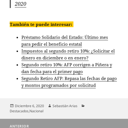
2020
También te puede interesar:
Préstamo Solidario del Estado: Último mes
para pedir el beneficio estatal
Impuestos al segundo retiro 10%: ¿Solicitar el
dinero en diciembre o en enero?
Segundo retiro 10%: AFP corrigen a Piñera y
dan fecha para el primer pago
Segundo Retiro AFP: Repasa las fechas de pago
y montos programados por solicitud
Publicado
Autor
Categorías
Diciembre 6, 2020
Sebastián Arias
el
Destacados
,
Nacional
Navegación
ANTERIOR