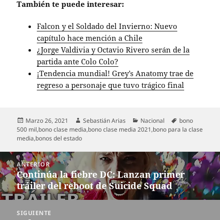
También te puede interesar:
Falcon y el Soldado del Invierno: Nuevo
capítulo hace mención a Chile
¿Jorge Valdivia y Octavio Rivero serán de la
partida ante Colo Colo?
¡Tendencia mundial! Grey’s Anatomy trae de
regreso a personaje que tuvo trágico final
Publicado
Autor
Categorías
Etiquetas
Marzo 26, 2021
Sebastián Arias
Nacional
bono
el
500 mil
,
bono clase media
,
bono clase media 2021
,
bono para la clase
media
,
bonos del estado
Navegación
ANTERIOR
de
Continúa la fiebre DC: Lanzan primer
Entrada
entradas
tráiler del reboot de Suicide Squad
anterior:
SIGUIENTE