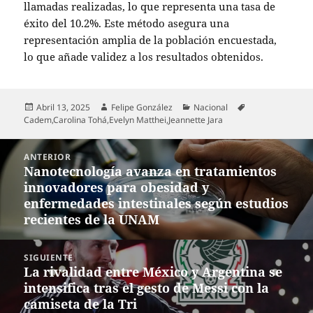
llamadas realizadas, lo que representa una tasa de
éxito del 10.2%. Este método asegura una
representación amplia de la población encuestada,
lo que añade validez a los resultados obtenidos.
Publicado
Autor
Categorías
Etiquetas
Abril 13, 2025
Felipe González
Nacional
el
Cadem
,
Carolina Tohá
,
Evelyn Matthei
,
Jeannette Jara
Navegación
ANTERIOR
de
Nanotecnología avanza en tratamientos
Entrada
entradas
innovadores para obesidad y
anterior:
enfermedades intestinales según estudios
recientes de la UNAM
SIGUIENTE
La rivalidad entre México y Argentina se
Entrada
intensifica tras el gesto de Messi con la
siguiente:
camiseta de la Tri