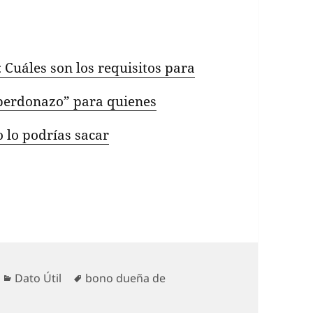
 Cuáles son los requisitos para
“perdonazo” para quienes
o lo podrías sacar
Categorías
Etiquetas
Dato Útil
bono dueña de