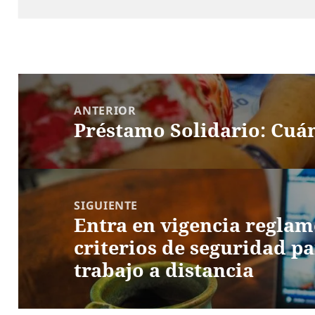
Navegación
de
ANTERIOR
Préstamo Solidario: Cuá
entradas
Entrada
anterior:
SIGUIENTE
Entra en vigencia reglame
Entrada
criterios de seguridad p
siguiente:
trabajo a distancia