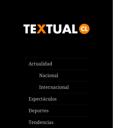
Las noticias que pasan aquí y
TEXTUAL
en todas partes
Actualidad
Nacional
Internacional
Espectáculos
Deportes
Tendencias