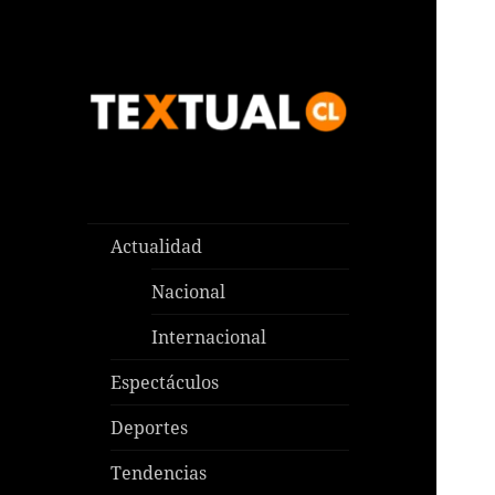
Las noticias que pasan aquí y
TEXTUAL
en todas partes
Actualidad
Nacional
Internacional
Espectáculos
Deportes
Tendencias