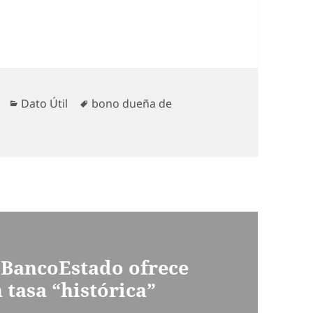
Categorías
Etiquetas
Dato Útil
bono dueña de
 BancoEstado ofrece
 tasa “histórica”