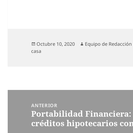
Publicado
Autor
Octubre 10, 2020
Equipo de Redacción
el
casa
Navegación
de
ANTERIOR
Portabilidad Financiera:
entradas
Entrada
créditos hipotecarios con
anterior: