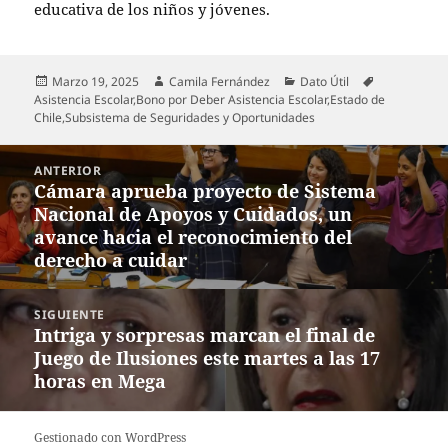
educativa de los niños y jóvenes.
Publicado
Autor
Categorías
Etiquetas
Marzo 19, 2025
Camila Fernández
Dato Útil
el
Asistencia Escolar
,
Bono por Deber Asistencia Escolar
,
Estado de
Chile
,
Subsistema de Seguridades y Oportunidades
Navegación
ANTERIOR
de
Cámara aprueba proyecto de Sistema
Entrada
entradas
Nacional de Apoyos y Cuidados, un
anterior:
avance hacia el reconocimiento del
derecho a cuidar
SIGUIENTE
Intriga y sorpresas marcan el final de
Entrada
Juego de Ilusiones este martes a las 17
siguiente:
horas en Mega
Gestionado con WordPress