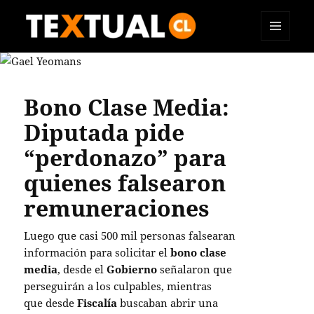
MENÚ
TEXTUAL
Y
WIDGETS
Bono Clase Media:
Diputada pide
“perdonazo” para
quienes falsearon
remuneraciones
Luego que casi 500 mil personas falsearan
información para solicitar el
bono clase
media
, desde el
Gobierno
señalaron que
perseguirán a los culpables, mientras
que desde
Fiscalía
buscaban abrir una