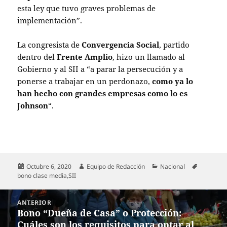
esta ley que tuvo graves problemas de
implementación”.
La congresista de
Convergencia Social
, partido
dentro del
Frente Amplio
, hizo un llamado al
Gobierno y al SII a “a parar la persecución y a
ponerse a trabajar en un perdonazo,
como ya lo
han hecho con grandes empresas como lo es
Johnson
“.
Publicado
Autor
Categorías
Etiquetas
Octubre 6, 2020
Equipo de Redacción
Nacional
el
bono clase media
,
SII
Navegación
ANTERIOR
de
Bono “Dueña de Casa” o Protección:
Entrada
entradas
Cuáles son los requisitos para optar al
anterior: