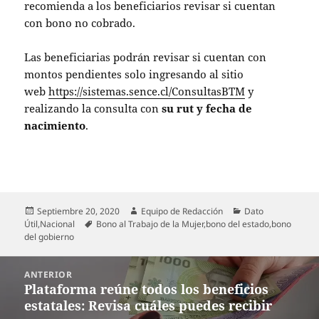
recomienda a los beneficiarios revisar si cuentan
con bono no cobrado.
Las beneficiarias podrán revisar si cuentan con
montos pendientes solo ingresando al sitio
web
https://sistemas.sence.cl/ConsultasBTM
y
realizando la consulta con
su rut y fecha de
nacimiento
.
Publicado
Autor
Categorías
Septiembre 20, 2020
Equipo de Redacción
Dato
el
Etiquetas
Útil
,
Nacional
Bono al Trabajo de la Mujer
,
bono del estado
,
bono
del gobierno
Navegación
ANTERIOR
de
Plataforma reúne todos los beneficios
Entrada
entradas
estatales: Revisa cuáles puedes recibir
anterior: