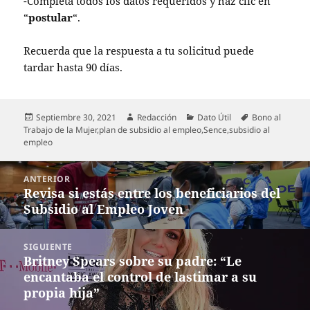
-Completa todos los datos requeridos y haz clic en
“
postular
“.
Recuerda que la respuesta a tu solicitud puede
tardar hasta 90 días.
Publicado
Autor
Categorías
Etiquetas
Septiembre 30, 2021
Redacción
Dato Útil
Bono al
el
Trabajo de la Mujer
,
plan de subsidio al empleo
,
Sence
,
subsidio al
empleo
Navegación
ANTERIOR
de
Revisa si estás entre los beneficiarios del
Entrada
entradas
Subsidio al Empleo Joven
anterior:
SIGUIENTE
Britney Spears sobre su padre: “Le
Entrada
encantaba el control de lastimar a su
siguiente:
propia hija”