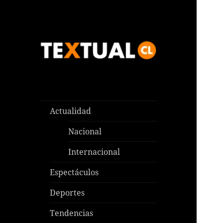
Las noticias que pasan aquí y
TEXTUAL
en todas partes
Actualidad
Nacional
Internacional
Espectáculos
Deportes
Tendencias