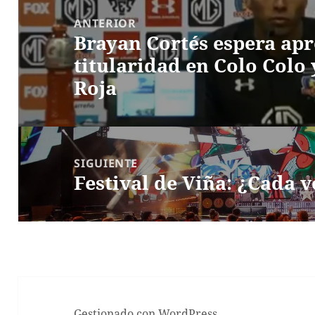
de
ANTERIOR
Brayan Cortés espera ap
entradas
Entrada
titularidad en Colo Colo 
anterior:
Roja
SIGUIENTE
Festival de Viña: ¿Cada 
Entrada
siguiente:
Gestionado con WordPress