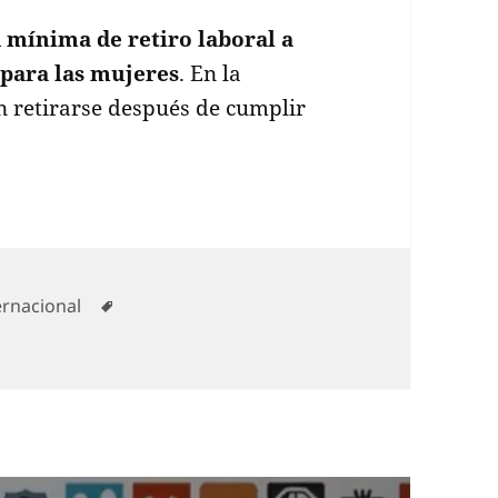
 mínima de retiro laboral a
 para las mujeres
. En la
 retirarse después de cumplir
egorías
Etiquetas
ernacional