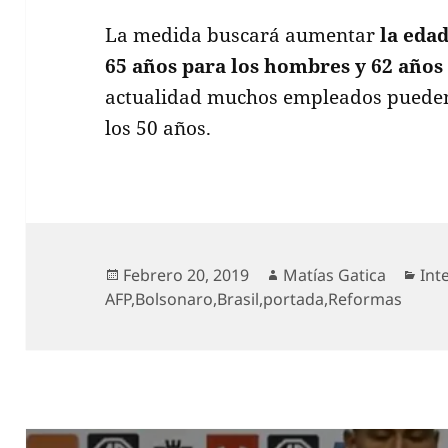
La medida buscará aumentar
la edad
65 años para los hombres y 62 años
actualidad muchos empleados pueden
los 50 años.
Publicado
Autor
Cat
Febrero 20, 2019
Matías Gatica
Int
el
AFP
,
Bolsonaro
,
Brasil
,
portada
,
Reformas
Navegación