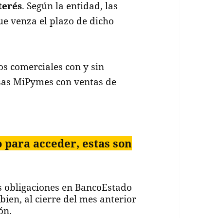
terés
. Según la entidad, las
e venza el plazo de dicho
tos comerciales con y sin
esas MiPymes con ventas de
 para acceder, estas son
us obligaciones en BancoEstado
ien, al cierre del mes anterior
ón.