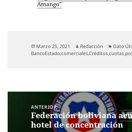
Amango”
Publicado
Autor
Categor
Marzo 25, 2021
Redacción
Dato Úti
el
BancoEstado
,
comerciales
,
Créditos
,
cuotas
,
po
Navegación
de
ANTERIOR
Federación boliviana acu
entradas
Entrada
hotel de concentración
anterior: