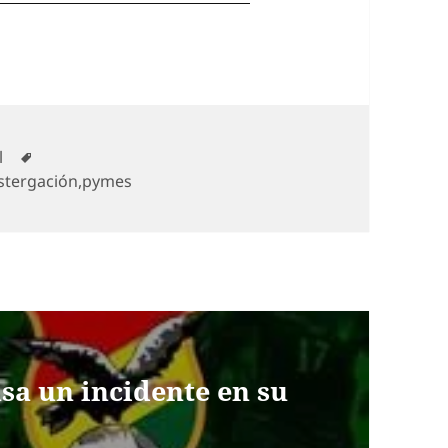
ías
Etiquetas
l
stergación
,
pymes
sa un incidente en su