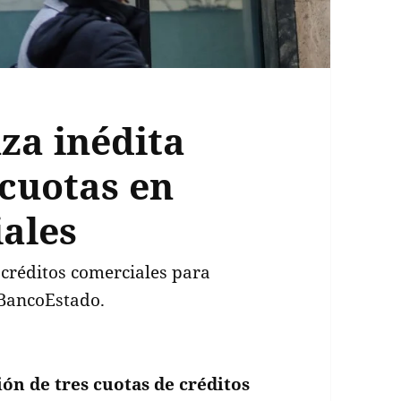
za inédita
 cuotas en
iales
 créditos comerciales para
BancoEstado.
ión de tres cuotas
de créditos