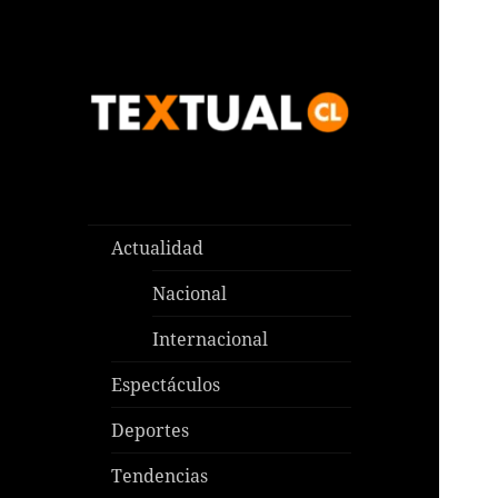
Las noticias que pasan aquí y
TEXTUAL
en todas partes
Actualidad
Nacional
Internacional
Espectáculos
Deportes
Tendencias