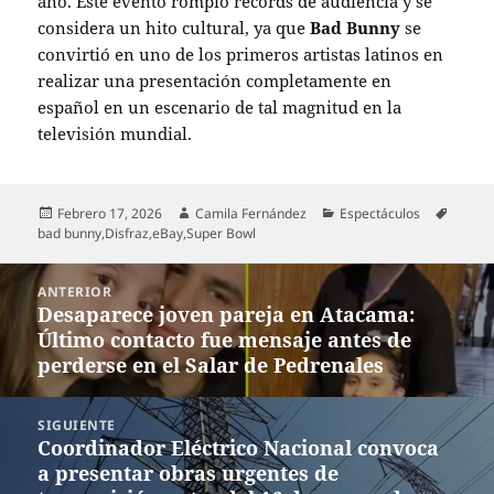
año. Este evento rompió récords de audiencia y se
considera un hito cultural, ya que
Bad Bunny
se
convirtió en uno de los primeros artistas latinos en
realizar una presentación completamente en
español en un escenario de tal magnitud en la
televisión mundial.
Publicado
Autor
Categorías
Etique
Febrero 17, 2026
Camila Fernández
Espectáculos
el
bad bunny
,
Disfraz
,
eBay
,
Super Bowl
Navegación
ANTERIOR
de
Desaparece joven pareja en Atacama:
Entrada
entradas
Último contacto fue mensaje antes de
anterior:
perderse en el Salar de Pedrenales
SIGUIENTE
Coordinador Eléctrico Nacional convoca
Entrada
a presentar obras urgentes de
siguiente: