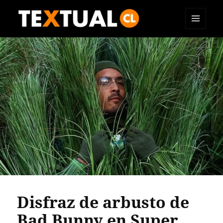
MENÚ
TEXTUAL
Y
WIDGETS
Disfraz de arbusto de
Bad Bunny en Super