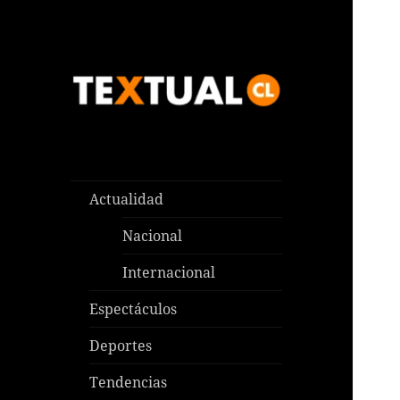
Las noticias que pasan aquí y
TEXTUAL
en todas partes
Actualidad
Nacional
Internacional
Espectáculos
Deportes
Tendencias