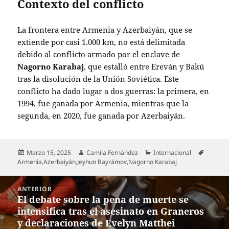
Contexto del conflicto
La frontera entre Armenia y Azerbaiyán, que se
extiende por casi 1.000 km, no está delimitada
debido al conflicto armado por el enclave de
Nagorno Karabaj
, que estalló entre Ereván y Bakú
tras la disolución de la Unión Soviética. Este
conflicto ha dado lugar a dos guerras: la primera, en
1994, fue ganada por Armenia, mientras que la
segunda, en 2020, fue ganada por Azerbaiyán.
Publicado
Autor
Categorías
Etiquet
Marzo 15, 2025
Camila Fernández
Internacional
el
Armenia
,
Azerbaiyán
,
Jeyhun Bayrámov
,
Nagorno Karabaj
Navegación
ANTERIOR
de
El debate sobre la pena de muerte se
Entrada
entradas
intensifica tras el asesinato en Graneros
anterior:
y declaraciones de Evelyn Matthei