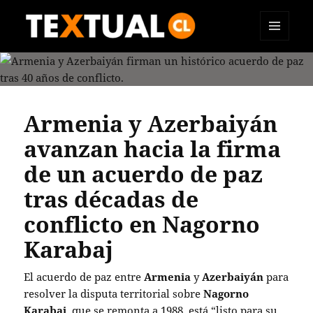
MENÚ
TEXTUAL
Y
WIDGETS
Armenia y Azerbaiyán
avanzan hacia la firma
de un acuerdo de paz
tras décadas de
conflicto en Nagorno
Karabaj
El acuerdo de paz entre
Armenia
y
Azerbaiyán
para
resolver la disputa territorial sobre
Nagorno
Karabaj
, que se remonta a 1988, está “listo para su