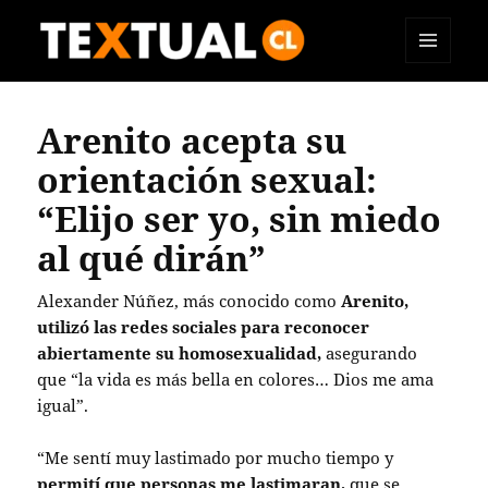
MENÚ
TEXTUAL
Y
WIDGETS
Arenito acepta su
orientación sexual:
“Elijo ser yo, sin miedo
al qué dirán”
Alexander Núñez, más conocido como
Arenito,
utilizó las redes sociales para reconocer
abiertamente su homosexualidad,
asegurando
que “la vida es más bella en colores… Dios me ama
igual”.
“Me sentí muy lastimado por mucho tiempo y
permití que personas me lastimaran,
que se