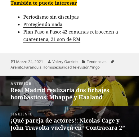
También te puede interesar
Periodismo sin disculpas
Protegiendo nada
Plan Paso a Paso: 42 comunas retroceden a
cuarentena, 21 son de RM
Publicado
Autor
Categorías
Etiquetas
Marzo 24, 2021
Valery Garrido
Tendencias
el
Arenito
,
Farándula
,
Homosexualidad
,
Televisión
,
Yingo
Navegación
ANTERIOR
de
Real Madrid realizaría dos fichajes
Entrada
entradas
bombásticos: Mbappé y Haaland
anterior:
SIGUIENTE
¡Qué pareja de actores!: Nicolas Cage y
Entrada
John Travolta vuelven en “Contracara 2”
siguiente: