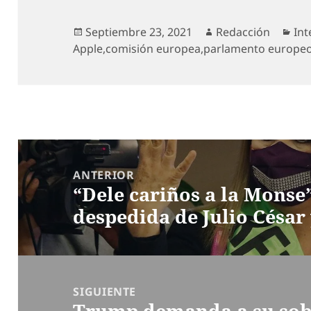
Publicado
Autor
Cat
Septiembre 23, 2021
Redacción
Int
el
Apple
,
comisión europea
,
parlamento europe
Navegación
de
ANTERIOR
“Dele cariños a la Monse”
entradas
Entrada
despedida de Julio César 
anterior:
SIGUIENTE
Trump demanda a su sob
Entrada