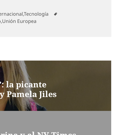
egorías
Etiquetas
ernacional
,
Tecnología
o
,
Unión Europea
: la picante
y Pamela Jiles
rina y al NY Times