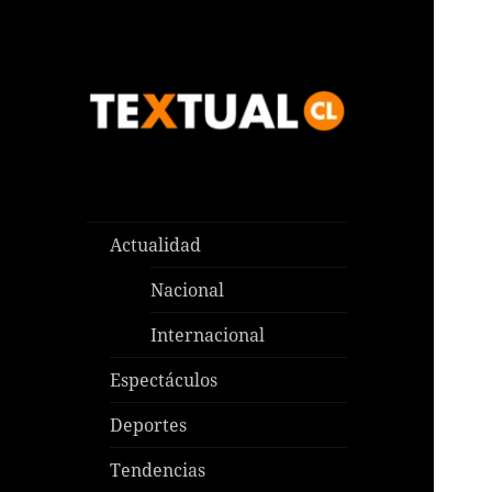
Las noticias que pasan aquí y
TEXTUAL
en todas partes
Actualidad
Nacional
Internacional
Espectáculos
Deportes
Tendencias