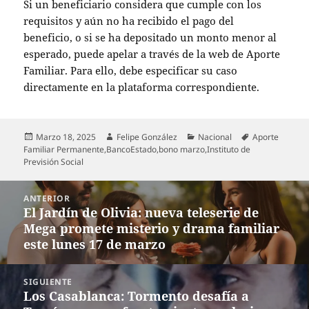
Si un beneficiario considera que cumple con los
requisitos y aún no ha recibido el pago del
beneficio, o si se ha depositado un monto menor al
esperado, puede apelar a través de la web de Aporte
Familiar. Para ello, debe especificar su caso
directamente en la plataforma correspondiente.
Publicado
Autor
Categorías
Etiquetas
Marzo 18, 2025
Felipe González
Nacional
Aporte
el
Familiar Permanente
,
BancoEstado
,
bono marzo
,
Instituto de
Previsión Social
Navegación
ANTERIOR
de
El Jardín de Olivia: nueva teleserie de
Entrada
entradas
Mega promete misterio y drama familiar
anterior:
este lunes 17 de marzo
SIGUIENTE
Los Casablanca: Tormento desafía a
Entrada