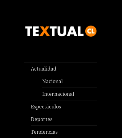
Las noticias que pasan aquí y
TEXTUAL
en todas partes
Actualidad
Nacional
Internacional
Espectáculos
Deportes
Tendencias