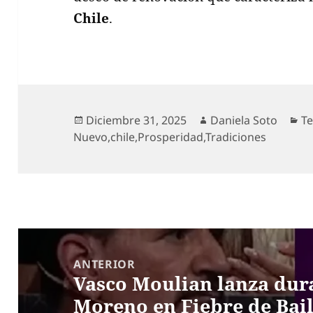
Chile
.
Publicado
Autor
Ca
Diciembre 31, 2025
Daniela Soto
T
el
Nuevo
,
chile
,
Prosperidad
,
Tradiciones
Navegación
de
ANTERIOR
Vasco Moulian lanza dura
entradas
Entrada
Moreno en Fiebre de Baile
anterior: