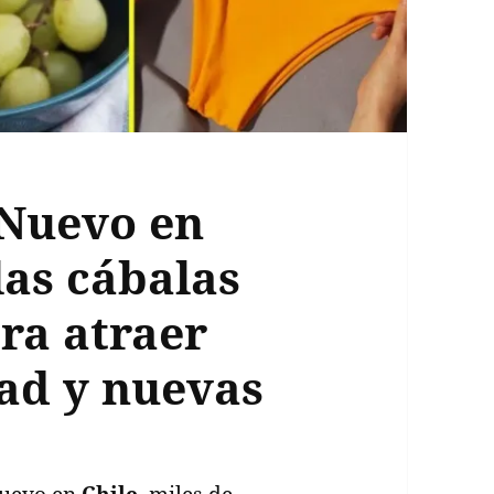
 Nuevo en
las cábalas
ra atraer
ad y nuevas
Nuevo en
Chile
, miles de