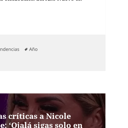
tegorías
Etiquetas
endencias
Año
s críticas a Nicole
: ‘Ojalá sigas solo en