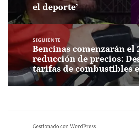
el deporte’
SIGUIENTE
Bencinas comenzarán el 2
Entrada
reducción de precios: De
siguiente:
tarifas de combustibles 
Gestionado con WordPress