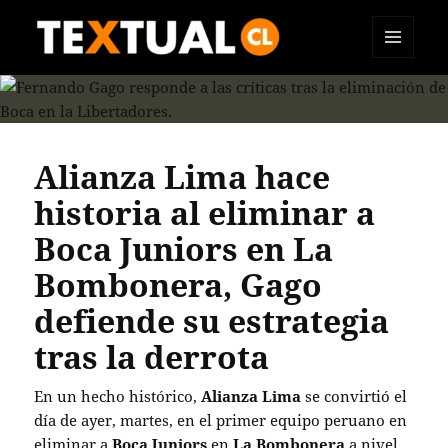
MENÚ
TEXTUAL
Y
WIDGETS
Alianza Lima hace
historia al eliminar a
Boca Juniors en La
Bombonera, Gago
defiende su estrategia
tras la derrota
En un hecho histórico,
Alianza Lima
se convirtió el
día de ayer, martes, en el primer equipo peruano en
eliminar a
Boca Juniors
en
La Bombonera
a nivel