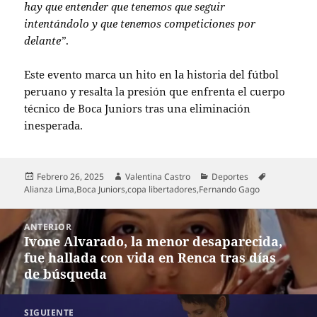
hay que entender que tenemos que seguir
intentándolo y que tenemos competiciones por
delante”
.
Este evento marca un hito en la historia del fútbol
peruano y resalta la presión que enfrenta el cuerpo
técnico de Boca Juniors tras una eliminación
inesperada.
Publicado
Autor
Categorías
Etiquetas
Febrero 26, 2025
Valentina Castro
Deportes
el
Alianza Lima
,
Boca Juniors
,
copa libertadores
,
Fernando Gago
Navegación
ANTERIOR
de
Ivone Alvarado, la menor desaparecida,
Entrada
entradas
fue hallada con vida en Renca tras días
anterior:
de búsqueda
SIGUIENTE