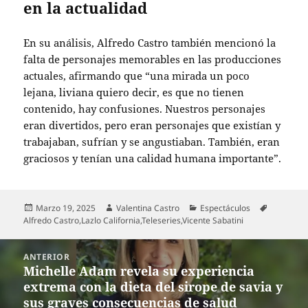
en la actualidad
En su análisis, Alfredo Castro también mencionó la
falta de personajes memorables en las producciones
actuales, afirmando que “una mirada un poco
lejana, liviana quiero decir, es que no tienen
contenido, hay confusiones. Nuestros personajes
eran divertidos, pero eran personajes que existían y
trabajaban, sufrían y se angustiaban. También, eran
graciosos y tenían una calidad humana importante”.
Publicado
Autor
Categorías
Etiquetas
Marzo 19, 2025
Valentina Castro
Espectáculos
el
Alfredo Castro
,
Lazlo California
,
Teleseries
,
Vicente Sabatini
Navegación
ANTERIOR
de
Michelle Adam revela su experiencia
Entrada
entradas
extrema con la dieta del sirope de savia y
anterior:
sus graves consecuencias de salud