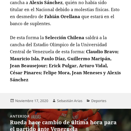
cancha a
Alexis Sánchez
, quién no había sido
titular en el Nacional debido a molestias físicas. Esto
en desmedro de
Fabián Orellana
que estará en el
banco de suplentes.
De esta forma la
Selección Chilena
saldrá a la
cancha del Estadio Olímpico de la Universidad
Central de Venezuela de esta forma:
Claudio Bravo;
Mauricio Isla, Paulo Díaz, Guillermo Maripán,
Jean Beausejour; Erick Pulgar, Arturo Vidal,
César Pinares; Felipe Mora, Jean Meneses y Alexis
Sánchez
Publicado
Autor
Categorías
Noviembre 17, 2020
Sebastián Arias
Deportes
el
Navegación
ANTERIOR
de
Rueda hace cambio de última hora para
Entrada
entradas
el partido ante Venezuela
anterior: