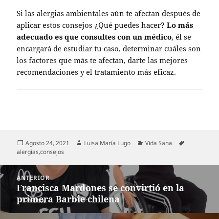
Si las alergias ambientales aún te afectan después de
aplicar estos consejos ¿Qué puedes hacer?
Lo más
adecuado es que consultes con un médico
, él se
encargará de estudiar tu caso, determinar cuáles son
los factores que más te afectan, darte las mejores
recomendaciones y el tratamiento más eficaz.
Publicado
Autor
Categorías
Etiquetas
Agosto 24, 2021
Luisa María Lugo
Vida Sana
el
alergias
,
consejos
Navegación
ANTERIOR
de
Francisca Mardones se convirtió en la
Entrada
entradas
primera Barbie chilena
anterior: