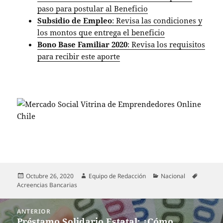
paso para postular al Beneficio
Subsidio de Empleo
: Revisa las condiciones y
los montos que entrega el beneficio
Bono Base Familiar 2020
: Revisa los requisitos
para recibir este aporte
Publicado
Autor
Categorías
Etiqueta
Octubre 26, 2020
Equipo de Redacción
Nacional
el
Acreencias Bancarias
Navegación
ANTERIOR
de
Préstamo Solidario Estatal: ¿Cómo
Entrada