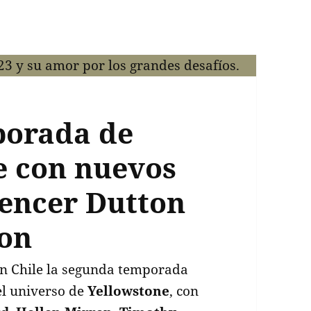
porada de
le con nuevos
pencer Dutton
ton
en Chile la segunda temporada
el universo de
Yellowstone
, con