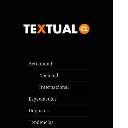
Las noticias que pasan aquí y
TEXTUAL
en todas partes
Actualidad
Nacional
Internacional
Espectáculos
Deportes
Tendencias