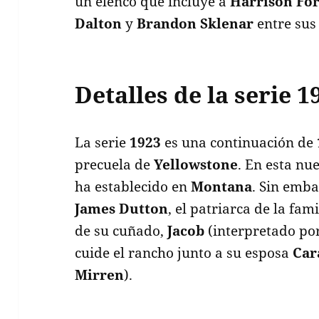
un elenco que incluye a
Harrison Fo
Dalton
y
Brandon Sklenar
entre sus
Detalles de la serie 1
La serie
1923
es una continuación de
precuela de
Yellowstone
. En esta nu
ha establecido en
Montana
. Sin emba
James Dutton
, el patriarca de la fam
de su cuñado,
Jacob
(interpretado po
cuide el rancho junto a su esposa
Car
Mirren
).