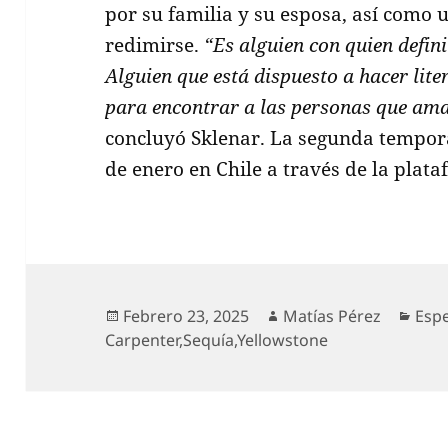
por su familia y su esposa, así como 
redimirse.
“Es alguien con quien defin
Alguien que está dispuesto a hacer lite
para encontrar a las personas que ama
concluyó Sklenar. La segunda tempo
de enero en Chile a través de la plat
Publicado
Autor
Cate
Febrero 23, 2025
Matías Pérez
Esp
el
Carpenter
,
Sequía
,
Yellowstone