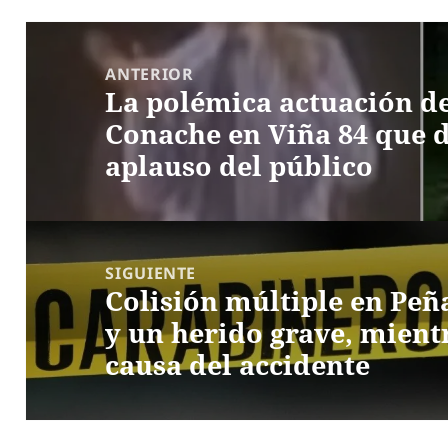
Navegación
de
ANTERIOR
La polémica actuación 
entradas
Entrada
Conache en Viña 84 que d
anterior:
aplauso del público
SIGUIENTE
Colisión múltiple en Peñ
Entrada
y un herido grave, mientr
siguiente:
causa del accidente