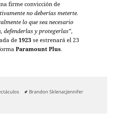
una firme convicción de
itivamente no deberías meterte.
ralmente lo que sea necesario
, defenderlas y protegerlas”
,
rada de
1923
se estrenará el 23
aforma
Paramount Plus
.
gorías
Etiquetas
ectáculos
Brandon Sklenar
,
Jennifer