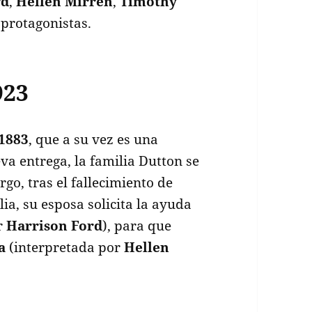
rd
,
Hellen Mirren
,
Timothy
 protagonistas.
923
1883
, que a su vez es una
eva entrega, la familia Dutton se
rgo, tras el fallecimiento de
ilia, su esposa solicita la ayuda
r
Harrison Ford
), para que
a
(interpretada por
Hellen