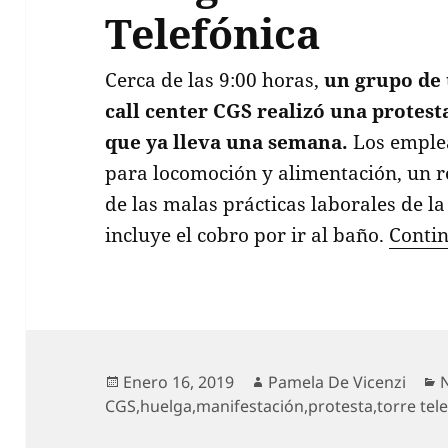
Telefónica
Cerca de las 9:00 horas,
un grupo de 
call center CGS realizó una protes
que ya lleva una semana.
Los emplea
para locomoción y alimentación, un re
de las malas prácticas laborales de l
incluye el cobro por ir al baño.
Conti
Publicado
Autor
C
Enero 16, 2019
Pamela De Vicenzi
el
CGS
,
huelga
,
manifestación
,
protesta
,
torre tel