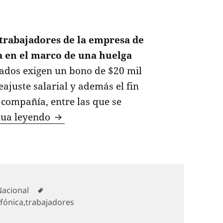
trabajadores de la empresa de
ta en el marco de una huelga
dos exigen un bono de $20 mil
ajuste salarial y además el fin
a compañía, entre las que se
Trabajadoras de call center en huelga
nua leyendo
ategorías
Etiquetas
Nacional
efónica
,
trabajadores