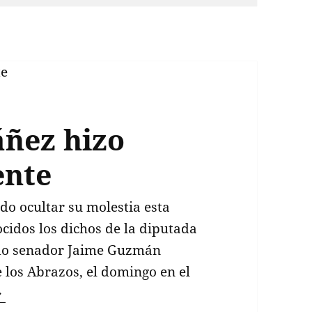
áñez hizo
ente
o ocultar su molestia esta
cidos los dichos de la diputada
ido senador Jaime Guzmán
e los Abrazos, el domingo en el
arisela Santibáñez hizo enojar al Presidente