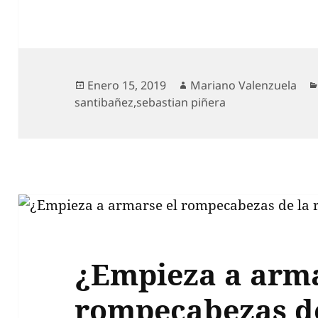
Publicado
Autor
Enero 15, 2019
Mariano Valenzuela
el
santibañez
,
sebastian piñera
¿Empieza a arma
rompecabezas de