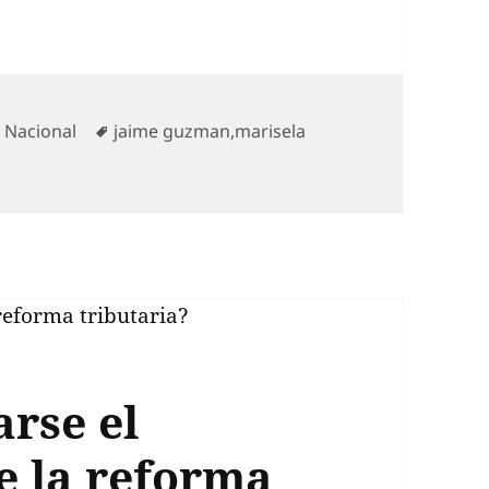
Categorías
Etiquetas
Nacional
jaime guzman
,
marisela
rse el
 la reforma