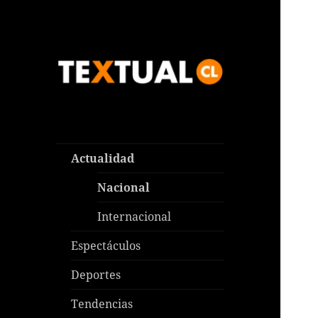
Las noticias que pasan aquí y
TEXTUAL
en todas partes
Actualidad
Nacional
Internacional
Espectáculos
Deportes
Tendencias