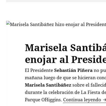
Marisela Santib
enojar al Presid
El Presidente
Sebastián Piñera
no pud
mañana luego de que se hicieran cono
Marisela Santibáñez
sobre el fallec
durante la celebración de La Fiesta d
M
Parque O´Higgins.
Continua leyendo