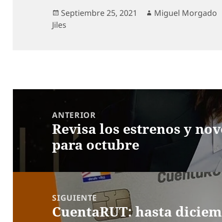
Publicado
Autor
Septiembre 25, 2021
Miguel Morgado
el
Jiles
Navegación
de
ANTERIOR
Revisa los estrenos y no
entradas
Entrada
para octubre
anterior:
SIGUIENTE
CuentaRUT: hasta diciem
Entrada