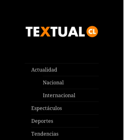
Las noticias que pasan aquí y
TEXTUAL
en todas partes
Actualidad
Nacional
Internacional
Espectáculos
Deportes
Tendencias